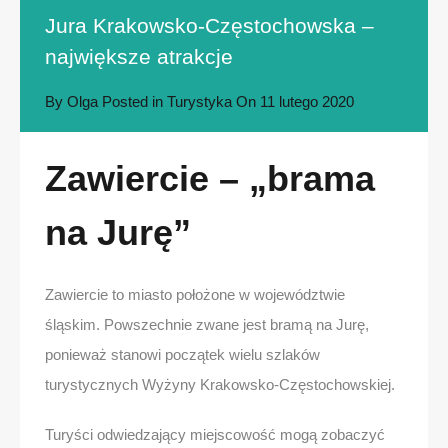
Jura Krakowsko-Częstochowska –
największe atrakcje
By
Olga
Posted in
Turystyka
On
11 lutego 2020
Zawiercie – „brama
na Jurę”
Zawiercie to miasto położone w województwie
śląskim. Powszechnie zwane jest bramą na Jurę,
ponieważ stanowi początek wielu szlaków
turystycznych Wyżyny Krakowsko-Częstochowskiej.
Turyści odwiedzający miejscowość mogą zobaczyć