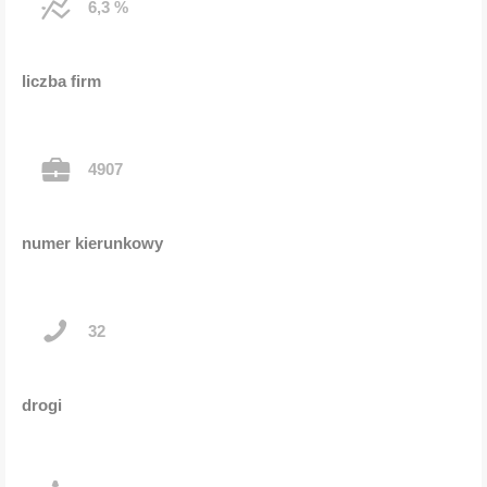
6,3 %
liczba firm
4907
numer kierunkowy
32
drogi