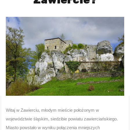
Zawiercie?
Witaj w Zawierciu, młodym mieście położonym w
województwie śląskim, siedzibie powiatu zawierciańskiego.
Miasto powstało w wyniku połączenia mniejszych