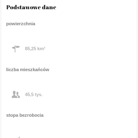
Podstawowe dane
powierzchnia
85,25 km²
liczba mieszkańców
45,5 tys.
stopa bezrobocia