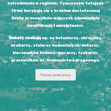
zatrudnienia w regionie. Tymczasem tutejsze
firmy borykają się z brakiem dostatecznej
liczby pracowników mających odpowiednie
kwalifikacje i umiejętności.
Wakaty czekają
np. na betoniarzy, zbrojarzy,
brukarzy, stolarzy budowlanych, dekarzy,
kierowników budowy, murarzy, tynkarzy,
pracowników ds. budownictwa drogowego.
Poznaj rynek pracy