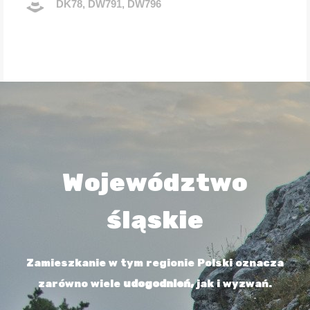
DK78, DW791, DW796
Województwo
śląskie
Zamieszkanie w tym regionie Polski oznacza
zarówno wiele
udogodnień,
jak i wyzwań.