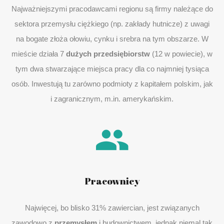
Najważniejszymi pracodawcami regionu są firmy należące do
sektora przemysłu ciężkiego (np. zakłady hutnicze) z uwagi
na bogate złoża ołowiu, cynku i srebra na tym obszarze. W
mieście działa 7
dużych przedsiębiorstw
(12 w powiecie), w
tym dwa stwarzające miejsca pracy dla co najmniej tysiąca
osób. Inwestują tu zarówno podmioty z kapitałem polskim, jak
i zagranicznym, m.in. amerykańskim.
Pracownicy
Najwięcej, bo blisko 31% zawiercian, jest związanych
zawodowo z
przemysłem
i budownictwem, jednak niemal tak