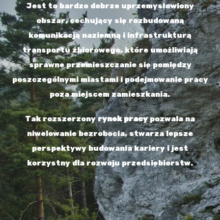
Jest to bardzo dobrze uprzemysłowiony
obszar, cechujący się rozbudowaną
komunikacją naziemną i infrastrukturą
transportu zbiorowego, które umożliwiają
sprawne przemieszczanie się pomiędzy
poszczególnymi miastami i podejmowanie pracy
poza miejscem zamieszkania.
Tak rozszerzony
rynek pracy
pozwala na
niwelowanie bezrobocia, stwarza lepsze
perspektywy budowania kariery i jest
korzystny dla rozwoju przedsiębiorstw.